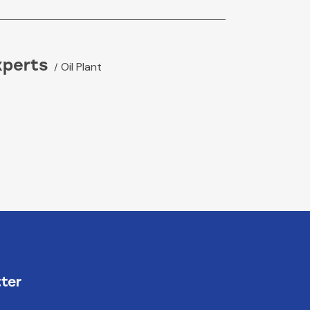
xperts
Oil Plant
ter